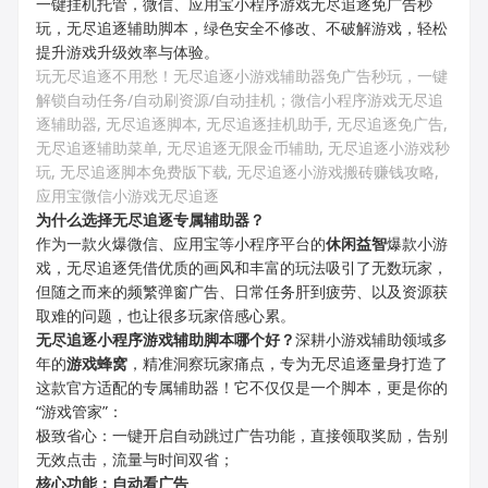
一键挂机托管，微信、应用宝小程序游戏无尽追逐免广告秒
玩，无尽追逐辅助脚本，绿色安全不修改、不破解游戏，轻松
提升游戏升级效率与体验。
玩无尽追逐
不用愁！
无尽追逐
小游戏辅助器免广告秒玩，一键
解锁自动任务/自动刷资源/自动挂机
；
微信小程序游戏
无尽追
逐
辅助器,
无尽追逐
脚本,
无尽追逐
挂机助手,
无尽追逐
免广告,
无尽追逐
辅助菜单,
无尽追逐
无限金币辅助,
无尽追逐
小游戏秒
玩,
无尽追逐
脚本免费版下载,
无尽追逐
小游戏搬砖赚钱攻略,
应用宝微信小游戏
无尽追逐
为什么选择
无尽追逐
专属辅助器？
作为一款火爆微信、应用宝等小程序平台的
休闲益智
爆款小游
戏，无尽追逐凭借优质的画风和丰富的玩法吸引了无数玩家，
但随之而来的频繁弹窗广告、日常任务肝到疲劳、以及资源获
取难的问题，也让很多玩家倍感心累。
无尽追逐
小程序游戏辅助脚本哪个好？
深耕小游戏辅助领域多
年的
游戏蜂窝
，精准洞察玩家痛点，专为无尽追逐量身打造了
这款官方适配的专属辅助器！它不仅仅是一个脚本，更是你的
“游戏管家”：
极致省心：一键开启自动跳过广告功能，直接领取奖励，告别
无效点击，流量与时间双省；
核心功能
：
自动看广告