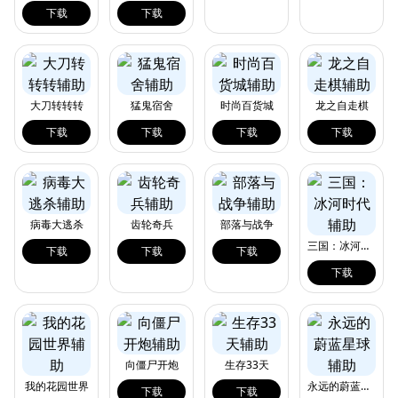
下载
下载
大刀转转转
猛鬼宿舍
时尚百货城
龙之自走棋
下载
下载
下载
下载
病毒大逃杀
齿轮奇兵
部落与战争
三国：冰河时代
下载
下载
下载
下载
向僵尸开炮
生存33天
我的花园世界
永远的蔚蓝星球
下载
下载