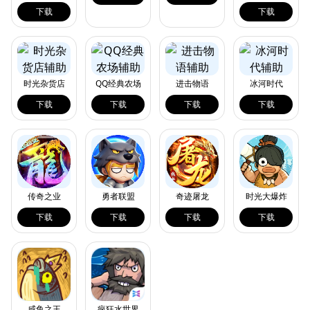
下载
下载
时光杂货店
QQ经典农场
进击物语
冰河时代
下载
下载
下载
下载
传奇之业
勇者联盟
奇迹屠龙
时光大爆炸
下载
下载
下载
下载
咸鱼之王
疯狂水世界