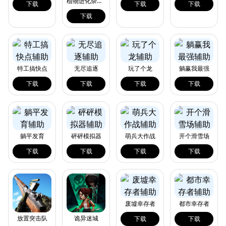
植物进化杂交版
下载
下载
下载
下载
特工搞快点
无尽追逐
玩了个龙
躺赢我最强
下载
下载
下载
下载
躺平发育
砰砰模拟器
萌兵大作战
开个滑雪场
下载
下载
下载
下载
废墟幸存者
都市幸存者
放置突击队
诡异迷城
下载
下载