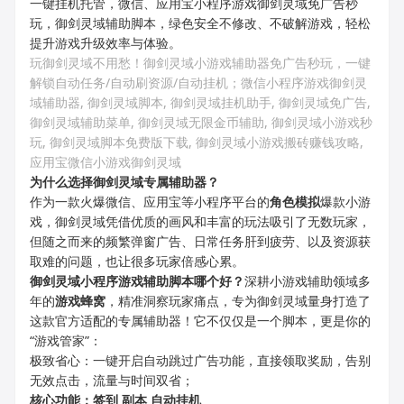
一键挂机托管，微信、应用宝小程序游戏御剑灵域免广告秒
玩，御剑灵域辅助脚本，绿色安全不修改、不破解游戏，轻松
提升游戏升级效率与体验。
玩御剑灵域
不用愁！
御剑灵域
小游戏辅助器免广告秒玩，一键
解锁自动任务/自动刷资源/自动挂机
；
微信小程序游戏
御剑灵
域
辅助器,
御剑灵域
脚本,
御剑灵域
挂机助手,
御剑灵域
免广告,
御剑灵域
辅助菜单,
御剑灵域
无限金币辅助,
御剑灵域
小游戏秒
玩,
御剑灵域
脚本免费版下载,
御剑灵域
小游戏搬砖赚钱攻略,
应用宝微信小游戏
御剑灵域
为什么选择
御剑灵域
专属辅助器？
作为一款火爆微信、应用宝等小程序平台的
角色模拟
爆款小游
戏，御剑灵域凭借优质的画风和丰富的玩法吸引了无数玩家，
但随之而来的频繁弹窗广告、日常任务肝到疲劳、以及资源获
取难的问题，也让很多玩家倍感心累。
御剑灵域
小程序游戏辅助脚本哪个好？
深耕小游戏辅助领域多
年的
游戏蜂窝
，精准洞察玩家痛点，专为御剑灵域量身打造了
这款官方适配的专属辅助器！它不仅仅是一个脚本，更是你的
“游戏管家”：
极致省心：一键开启自动跳过广告功能，直接领取奖励，告别
无效点击，流量与时间双省；
核心功能
：
签到 副本 自动挂机