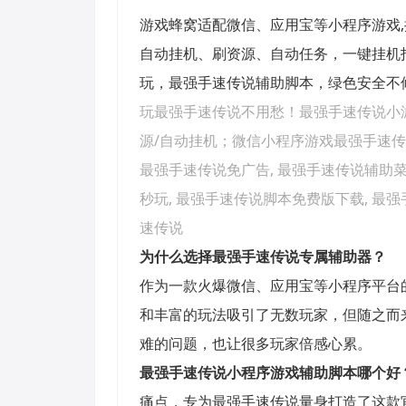
游戏蜂窝适配微信、应用宝等小程序游戏
自动挂机、刷资源、自动任务，一键挂机
玩，最强手速传说辅助脚本，绿色安全不
玩最强手速传说
不用愁！
最强手速传说
小
源/自动挂机
；
微信小程序游戏
最强手速传
最强手速传说
免广告,
最强手速传说
辅助菜
秒玩,
最强手速传说
脚本免费版下载,
最强
速传说
为什么选择
最强手速传说
专属辅助器？
作为一款火爆微信、应用宝等小程序平台
和丰富的玩法吸引了无数玩家，但随之而
难的问题，也让很多玩家倍感心累。
最强手速传说
小程序游戏辅助脚本哪个好
痛点，专为最强手速传说量身打造了这款