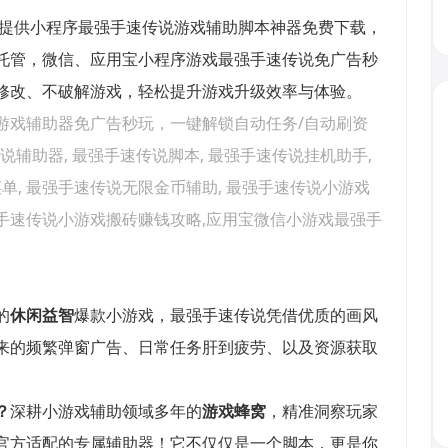
,提供小程序最强手速传说游戏辅助脚本神器免费下载，
托管，微信、应用宝小程序游戏最强手速传说免广告秒
修改、不破解游戏，轻松提升游戏升级效率与体验。
游戏辅助器免广告秒玩，一键解锁自动任务/自动刷资
说
辅助器,
最强手速传说
脚本,
最强手速传说
挂机助手,
单,
最强手速传说
无限金币辅助,
最强手速传说
小游戏
手速传说
小游戏搬砖赚钱攻略,应用宝微信小游戏
最强手
的
休闲益智
爆款小游戏，最强手速传说凭借优质的画风
来的频繁弹窗广告、日常任务肝到疲劳、以及资源获取
？
深耕小游戏辅助领域多年的
游戏蜂窝
，精准洞察玩家
官方适配的专属辅助器！它不仅仅是一个脚本，更是你